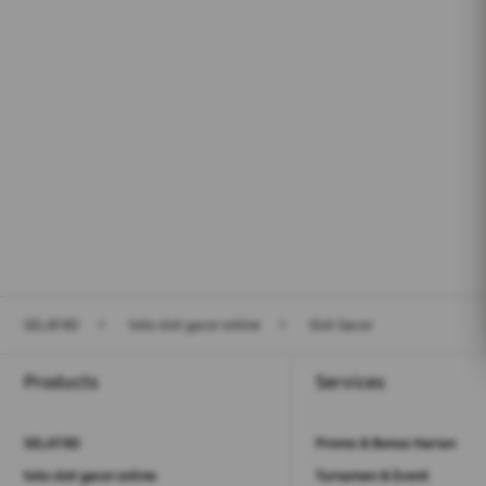
Layer Popup Close
SELAT4D
>
toto slot gacor online
>
Slot Gacor
Footer Navigation
Products
Services
SELAT4D
Promo & Bonus Harian
toto slot gacor online
Turnamen & Event