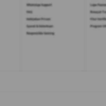
WhatsApp Support
Lupa Passw
FAQ
Riwayat Tr
Kebijakan Privasi
Fitur Verifi
Syarat & Ketentuan
Program VI
Responsible Gaming