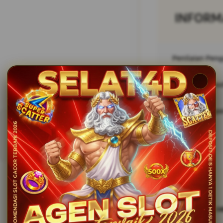
INFORMA
Penilaian Pen
Minimal Deposi
Layanan Suppo
+4 lebih
Platform
banyak
BONUS NEW M