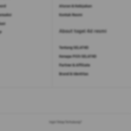
ord
Aturan & Kebijakan
ansaksi
Kontak Resmi
kasi
About togel 4d resmi
P
Tentang SELAT4D
Kenapa Pilih SELAT4D
Partner & Affiliate
Brand & Identitas
Ingin Tetap Terhubung?