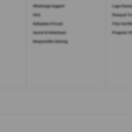
WhatsApp Support
Lupa Passw
FAQ
Riwayat Tr
Kebijakan Privasi
Fitur Verifi
Syarat & Ketentuan
Program VI
Responsible Gaming