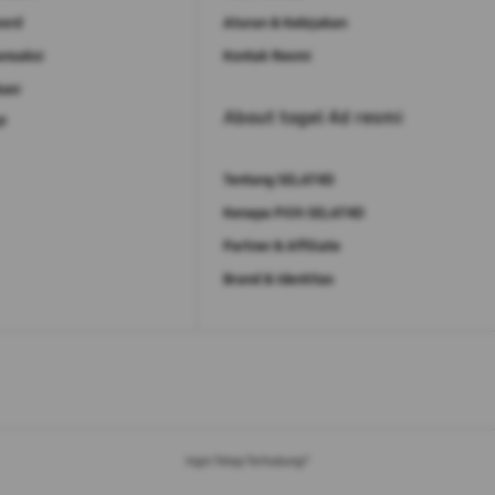
ord
Aturan & Kebijakan
ansaksi
Kontak Resmi
kasi
About togel 4d resmi
P
Tentang SELAT4D
Kenapa Pilih SELAT4D
Partner & Affiliate
Brand & Identitas
Ingin Tetap Terhubung?