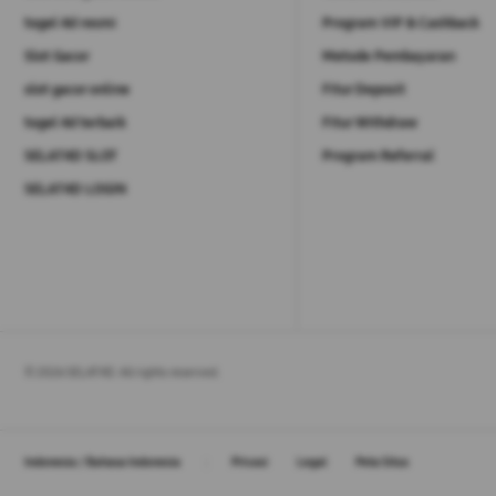
togel 4d resmi
Program VIP & Cashback
Slot Gacor
Metode Pembayaran
slot gacor online
Fitur Deposit
togel 4d terbaik
Fitur Withdraw
SELAT4D SLOT
Program Referral
SELAT4D LOGIN
© 2026 SELAT4D. All rights reserved.
Privasi
Legal
Peta Situs
Indonesia / Bahasa Indonesia