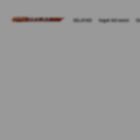
Skip
to
content
SELAT4D
togel 4d resmi
S