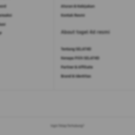
ord
Aturan & Kebijakan
ansaksi
Kontak Resmi
kasi
About togel 4d resmi
P
Tentang SELAT4D
Kenapa Pilih SELAT4D
Partner & Affiliate
Brand & Identitas
Ingin Tetap Terhubung?