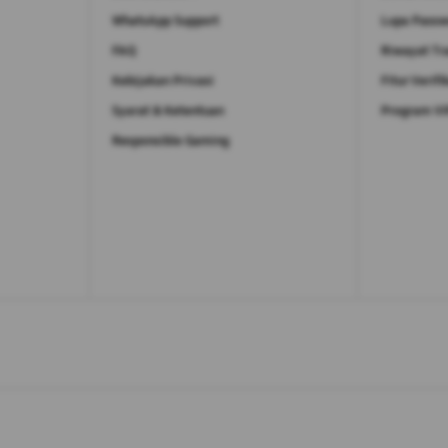
WhatsApp Support
Lupa Passw
FAQ
Riwayat Tr
Kebijakan Privasi
Fitur Verifi
Syarat & Ketentuan
Program VI
Responsible Gaming